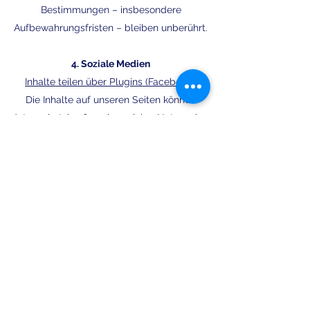
Bestimmungen – insbesondere
Aufbewahrungsfristen – bleiben unberührt.
4. Soziale Medien
Inhalte teilen über Plugins (Facebook,)
Die Inhalte auf unseren Seiten können
datenschutzkonform in sozialen Netzwerken
wie Facebook geteilt werden.
Ist der Nutzer
bei einem der sozialen Netzwerke
angemeldet, erscheint bei der Nutzung der
Social-Buttons von Facebook. ein
Informations-Fenster, in dem der Nutzer den
Text vor dem Absenden bestätigen kann.
Unsere Nutzer können die Inhalte dieser Seite
datenschutzkonform in sozialen Netzwerken
teilen, ohne dass komplette Surf-Profile
durch die Betreiber der Netzwerke erstellt